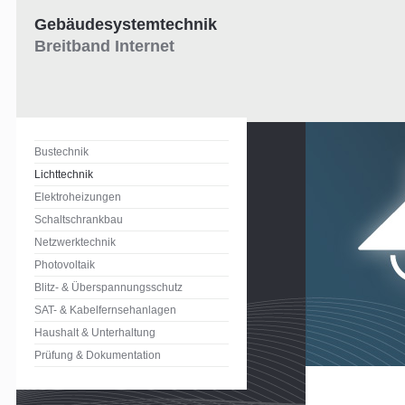
Gebäudesystemtechnik
Breitband Internet
Bustechnik
Lichttechnik
Elektroheizungen
Schaltschrankbau
Netzwerktechnik
Photovoltaik
Blitz- & Überspannungsschutz
SAT- & Kabelfernsehanlagen
Haushalt & Unterhaltung
Prüfung & Dokumentation